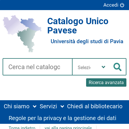
Accedi
Catalogo Unico
Pavese
Università degli studi di Pavia
Cerca su "Catalogo"
Seleziona
la
Cer
tua
biblioteca
Ricerca avanzata
Chi siamo
Servizi
Chiedi al bibliotecario
Regole per la privacy e la gestione dei dati
Torna indietro
vai alla pagina principale