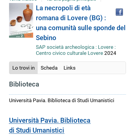
Tro
Dettaglio
La necropoli di età
il
romana di Lovere (BG) :
doc
del
in
una comunità sulle sponde del
altr
riso
Sebino
documento
SAP società archeologica : Lovere :
Centro civico culturale Lovere
2024
Lo trovi in
Scheda
Links
Biblioteca
Università Pavia. Biblioteca di Studi Umanistici
Università Pavia. Biblioteca
di Studi Umanistici