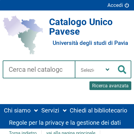
Accedi
Catalogo Unico
Pavese
Università degli studi di Pavia
Cerca su "Catalogo"
Seleziona
la
Cer
tua
biblioteca
Ricerca avanzata
Chi siamo
Servizi
Chiedi al bibliotecario
Regole per la privacy e la gestione dei dati
Torna indietro
vai alla pagina principale