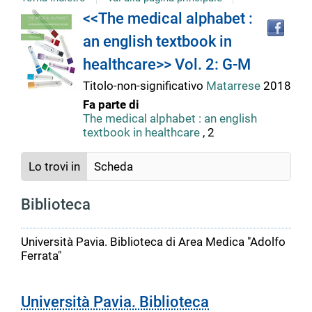
Tro
Dettaglio
<<The medical alphabet :
il
an english textbook in
doc
del
in
healthcare>> Vol. 2: G-M
altr
riso
Titolo-non-significativo
Matarrese
2018
documento
Fa parte di
The medical alphabet : an english
textbook in healthcare
, 2
Lo trovi in
Scheda
Biblioteca
Università Pavia. Biblioteca di Area Medica "Adolfo
Ferrata"
Università Pavia. Biblioteca