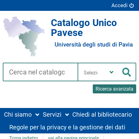
Accedi
Catalogo Unico
Pavese
Università degli studi di Pavia
Cerca su "Catalogo"
Seleziona
la
Cer
tua
biblioteca
Ricerca avanzata
Chi siamo
Servizi
Chiedi al bibliotecario
Regole per la privacy e la gestione dei dati
Torna indietro
vai alla pagina principale