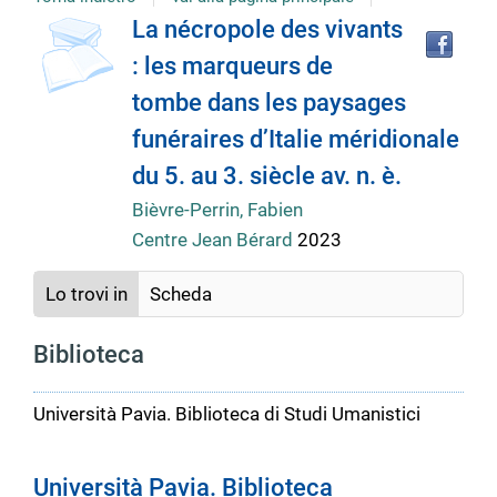
Tro
Dettaglio
La nécropole des vivants
il
: les marqueurs de
doc
del
in
tombe dans les paysages
altr
riso
funéraires d’Italie méridionale
documento
du 5. au 3. siècle av. n. è.
Bièvre-Perrin, Fabien
Centre Jean Bérard
2023
Lo trovi in
Scheda
Biblioteca
Università Pavia. Biblioteca di Studi Umanistici
Università Pavia. Biblioteca