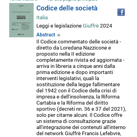
Tro
Dettaglio
Codice delle società
il
Italia
doc
del
in
Leggi e legislazione
Giuffrè
2024
altr
Abstract
riso
documento
Il Codice commentato delle società -
diretto da Loredana Nazzicone e
proposto nella II edizione
completamente rivista ed aggiornata -
arriva in libreria a cinque anni dalla
prima edizione e dopo importanti
interventi legislativi, quali la
sostituzione della legge fallimentare
del 1942 con il Codice della crisi di
impresa e dell'insolvenza, la Riforma
Cartabia e la Riforma del diritto
sportivo (decreti nn. 36 e 37 del 2021),
solo per citarne alcuni. Il Codice offre
un sistema di consultazione grazie
all'integrazione dei contenuti all'interno
del network Giuffrè Francis Lefebvre,