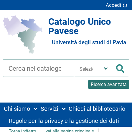
Accedi
Catalogo Unico
Pavese
Università degli studi di Pavia
Cerca su "Catalogo"
Seleziona
la
Cer
tua
biblioteca
Ricerca avanzata
Chi siamo
Servizi
Chiedi al bibliotecario
Regole per la privacy e la gestione dei dati
Torna indietro
vai alla pagina principale