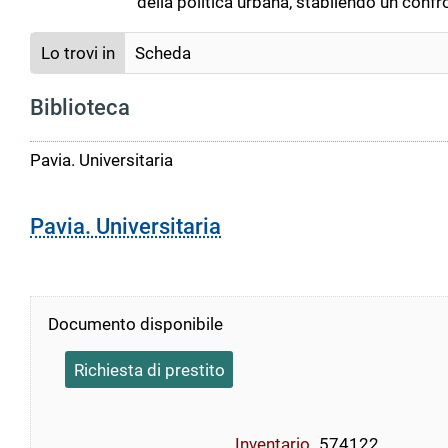
della politica urbana, stabilendo un confr
Lo trovi in
Scheda
Biblioteca
Pavia. Universitaria
Pavia. Universitaria
Documento disponibile
Richiesta di prestito
Inventario
574122