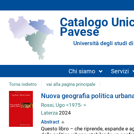
Catalogo Uni
Pavese
Università degli studi di
Chi siamo
Servizi
Torna indietro
vai alla pagina principale
Dettaglio
Nuova geografia politica urban
Rossi, Ugo <1975- >
del
Laterza
2024
Abstract
documento
Questo libro – che riprende, espande e ag