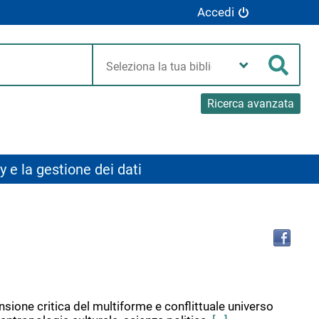
Accedi
Seleziona
la
Cerca
tua
biblioteca
Ricerca avanzata
y e la gestione dei dati
Tro
il
doc
in
altr
riso
ione critica del multiforme e conflittuale universo