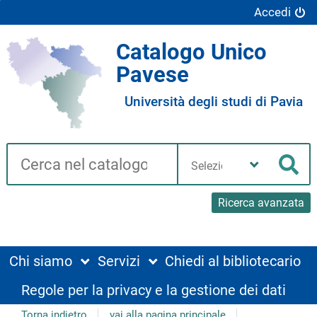
Accedi
Catalogo Unico
Pavese
Università degli studi di Pavia
Cerca su "Catalogo"
Seleziona
la
Cer
tua
biblioteca
Ricerca avanzata
Chi siamo
Servizi
Chiedi al bibliotecario
Regole per la privacy e la gestione dei dati
Torna indietro
vai alla pagina principale