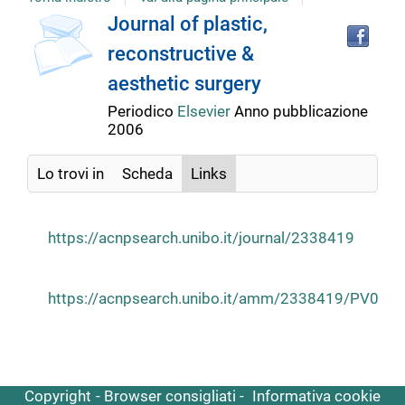
copertina
Tro
Dettaglio
Journal of plastic,
il
reconstructive &
doc
del
in
aesthetic surgery
altr
riso
Periodico
Elsevier
Anno pubblicazione
documento
2006
Lo trovi in
Scheda
Links
https://acnpsearch.unibo.it/journal/2338419
https://acnpsearch.unibo.it/amm/2338419/PV027
Copyright
Browser consigliati
Informativa cookie