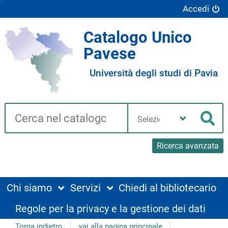
Accedi
Catalogo Unico
Pavese
Università degli studi di Pavia
Cerca su "Catalogo"
Seleziona
la
Cer
tua
biblioteca
Ricerca avanzata
Chi siamo
Servizi
Chiedi al bibliotecario
Regole per la privacy e la gestione dei dati
Torna indietro
vai alla pagina principale