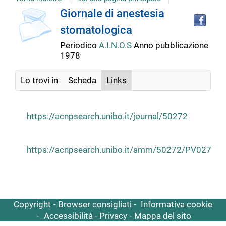
copertina
Tro
Dettaglio
Giornale di anestesia
il
stomatologica
doc
del
in
Periodico
A.I.N.O.S
Anno pubblicazione
altr
1978
riso
documento
Lo trovi in
Scheda
Links
https://acnpsearch.unibo.it/journal/50272
https://acnpsearch.unibo.it/amm/50272/PV027
Copyright
Browser consigliati
Informativa cookie
Accessibilità
Privacy
Mappa del sito