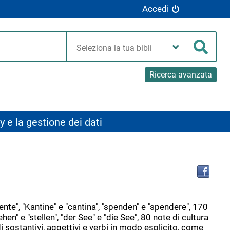
Accedi
Seleziona
la
Cerca
tua
biblioteca
Ricerca avanzata
y e la gestione dei dati
Tro
il
doc
in
altr
ente", "Kantine" e "cantina", "spenden" e "spendere", 170
riso
ehen" e "stellen", "der See" e "die See", 80 note di cultura
di sostantivi, aggettivi e verbi in modo esplicito, come