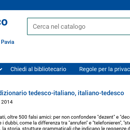
co
Cerca su "Catalogo"
 Pavia
Chiedi al bibliotecario
Regole per la privac
 dizionario tedesco-italiano, italiano-tedesco
s
2014
ti, oltre 500 falsi amici: per non confondere "dezent" e "dec
e i dubbi, come la differenza tra "anrufen" e "telefonieren", "st
ità, la storia, strutture grammaticali che indicano le reggenze 