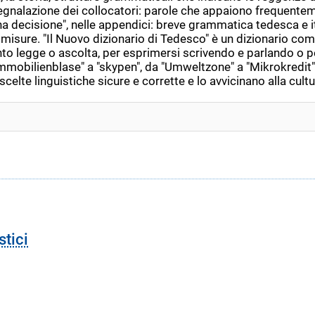
segnalazione dei collocatori: parole che appaiono frequente
a decisione", nelle appendici: breve grammatica tedesca e it
si e misure. "Il Nuovo dizionario di Tedesco" è un dizionario 
o legge o ascolta, per esprimersi scrivendo e parlando o per
mmobilienblase" a "skypen", da "Umweltzone" a "Mikrokredit",
scelte linguistiche sicure e corrette e lo avvicinano alla cult
stici