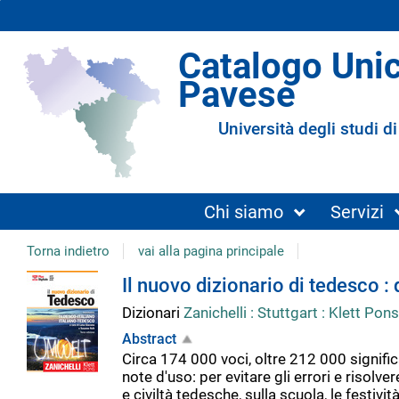
Catalogo Uni
Pavese
Università degli studi di
Chi siamo
Servizi
Torna indietro
vai alla pagina principale
Dettaglio
Il nuovo dizionario di tedesco :
Dizionari
Zanichelli : Stuttgart : Klett Pon
del
Abstract
Circa 174 000 voci, oltre 212 000 significa
documento
note d'uso: per evitare gli errori e risolver
e civiltà tedesche, sulla scuola, le festiv