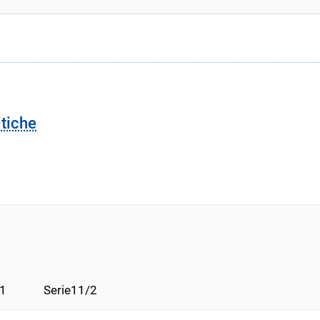
itiche
1             Serie11/2