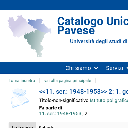
Catalogo Uni
Pavese
Università degli studi di
Chi siamo
Servizi
Torna indietro
vai alla pagina principale
Dettaglio
<<11. ser.: 1948-1953>> 2: 1. 
Titolo-non-significativo
Istituto poligrafi
del
Fa parte di
11. ser.: 1948-1953
, 2
documento
Lo trovi in
Scheda