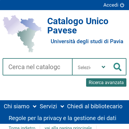
Accedi
Catalogo Unico
Pavese
Università degli studi di Pavia
Cerca su "Catalogo"
Seleziona
la
Cer
tua
biblioteca
Ricerca avanzata
Chi siamo
Servizi
Chiedi al bibliotecario
Regole per la privacy e la gestione dei dati
Torna indietro
vai alla pagina principale