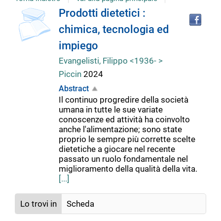
Tro
Dettaglio
Prodotti dietetici :
il
chimica, tecnologia ed
doc
del
in
impiego
altr
riso
Evangelisti, Filippo <1936- >
documento
Piccin
2024
Abstract
Il continuo progredire della società
umana in tutte le sue variate
conoscenze ed attività ha coinvolto
anche l'alimentazione; sono state
proprio le sempre più corrette scelte
dietetiche a giocare nel recente
passato un ruolo fondamentale nel
miglioramento della qualità della vita.
[...]
Lo trovi in
Scheda