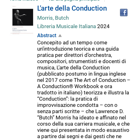
Tro
Dettaglio
L'arte della Conduction
il
Morris, Butch
doc
del
in
Libreria Musicale Italiana
2024
altr
Abstract
riso
documento
Concepito ad un tempo come
un’introduzione teorica e una guida
pratica per direttori d’orchestra,
compositori, strumentisti e docenti di
musica, L’arte della Conduction
(pubblicato postumo in lingua inglese
nel 2017 come The Art of Conduction –
A Conduction® Workbook e ora
tradotto in italiano) teorizza e illustra la
“Conduction”: la pratica di
improvvisazione condotta – con o
senza parti scritte – che Lawrence D.
“Butch” Morris ha ideato e affinato nel
corso della sua carriera musicale, e che
viene qui presentata in modo esaustivo
a partire dai segni e dai gesti che ne