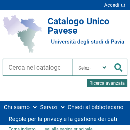
Accedi
Catalogo Unico
Pavese
Università degli studi di Pavia
Cerca su "Catalogo"
Seleziona
la
Cer
tua
biblioteca
Ricerca avanzata
Chi siamo
Servizi
Chiedi al bibliotecario
Regole per la privacy e la gestione dei dati
Torna indietro
vai alla pagina principale