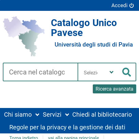
Accedi
Catalogo Unico
Pavese
Università degli studi di Pavia
Cerca su "Catalogo"
Seleziona
la
Cer
tua
biblioteca
Ricerca avanzata
Chi siamo
Servizi
Chiedi al bibliotecario
Regole per la privacy e la gestione dei dati
Torna indietro
vai alla pagina principale