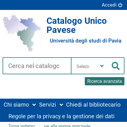
Accedi
Catalogo Unico
Pavese
Università degli studi di Pavia
Cerca su "Catalogo"
Seleziona
la
Cer
tua
biblioteca
Ricerca avanzata
Chi siamo
Servizi
Chiedi al bibliotecario
Regole per la privacy e la gestione dei dati
Torna indietro
vai alla pagina principale