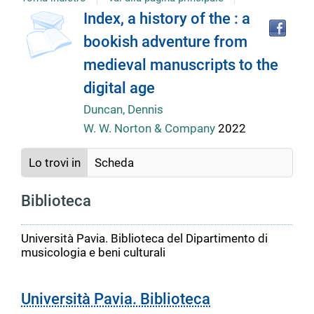
Tro
Dettaglio
Index, a history of the : a
il
bookish adventure from
doc
del
in
medieval manuscripts to the
altr
riso
digital age
documento
Duncan, Dennis
W. W. Norton & Company
2022
Lo trovi in
Scheda
Biblioteca
Università Pavia. Biblioteca del Dipartimento di
musicologia e beni culturali
Università Pavia. Biblioteca