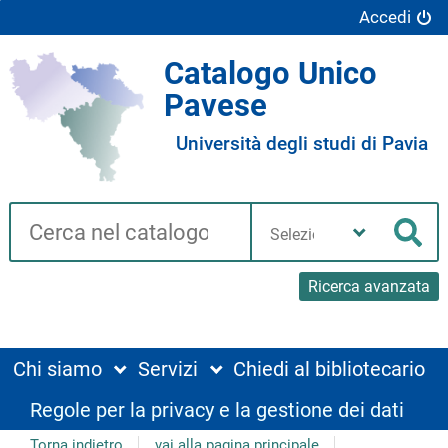
Accedi
Catalogo Unico
Pavese
Università degli studi di Pavia
Cerca su "Catalogo"
Seleziona
la
Cer
tua
biblioteca
Ricerca avanzata
Chi siamo
Servizi
Chiedi al bibliotecario
Regole per la privacy e la gestione dei dati
Torna indietro
vai alla pagina principale