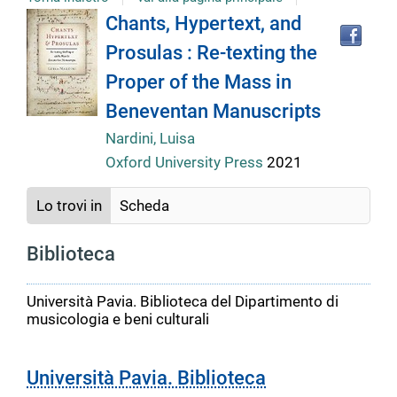
Tro
Dettaglio
Chants, Hypertext, and
il
Prosulas : Re-texting the
doc
del
in
Proper of the Mass in
altr
riso
Beneventan Manuscripts
documento
Nardini, Luisa
Oxford University Press
2021
Lo trovi in
Scheda
Biblioteca
Università Pavia. Biblioteca del Dipartimento di
musicologia e beni culturali
Università Pavia. Biblioteca