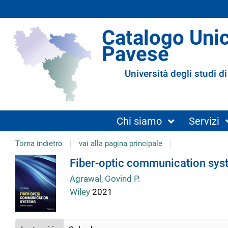
Catalogo Uni
Pavese
Università degli studi di
Chi siamo
Servizi
Torna indietro
vai alla pagina principale
Dettaglio
Fiber-optic communication sys
Agrawal, Govind P.
del
Wiley
2021
documento