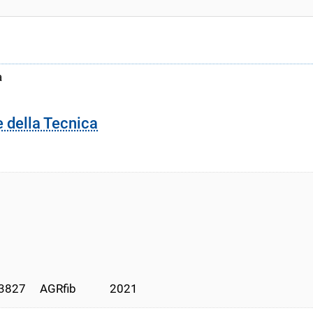
a
e della Tecnica
27     AGRfib            2021