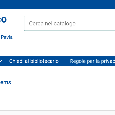
co
Cerca su "Catalogo"
 Pavia
Chiedi al bibliotecario
Regole per la privac
tems