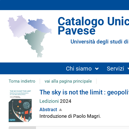
Catalogo Uni
Pavese
Università degli studi di
Chi siamo
Servizi
Torna indietro
vai alla pagina principale
Dettaglio
The sky is not the limit : geop
Ledizioni
2024
del
Abstract
Introduzione di Paolo Magri.
documento