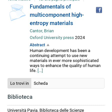
Tro
Dettaglio
Fundamentals of
il
multicomponent high-
doc
del
in
entropy materials
altr
riso
Cantor, Brian
documento
Oxford University press
2024
Abstract
Human development has been a
continuing attempt to use new
materials in ever more sophisticated
ways to enhance the quality of human
life.
[...]
Lo trovi in
Scheda
Biblioteca
Università Pavia. Biblioteca delle Scienze