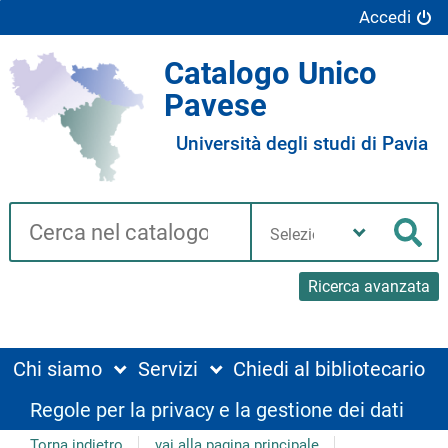
Accedi
Catalogo Unico
Pavese
Università degli studi di Pavia
Cerca su "Catalogo"
Seleziona
la
Cer
tua
biblioteca
Ricerca avanzata
Chi siamo
Servizi
Chiedi al bibliotecario
Regole per la privacy e la gestione dei dati
Torna indietro
vai alla pagina principale