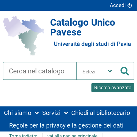
Accedi
Catalogo Unico
Pavese
Università degli studi di Pavia
Cerca su "Catalogo"
Seleziona
la
Cer
tua
biblioteca
Ricerca avanzata
Chi siamo
Servizi
Chiedi al bibliotecario
Regole per la privacy e la gestione dei dati
Torna indietro
vai alla pagina principale