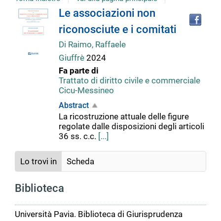
Tro
Dettaglio
Le associazioni non
il
riconosciute e i comitati
doc
del
in
Di Raimo, Raffaele
altr
Giuffrè
2024
riso
documento
Fa parte di
Trattato di diritto civile e commerciale
Cicu-Messineo
Abstract
La ricostruzione attuale delle figure
regolate dalle disposizioni degli articoli
36 ss. c.c.
[...]
Lo trovi in
Scheda
Biblioteca
Università Pavia. Biblioteca di Giurisprudenza