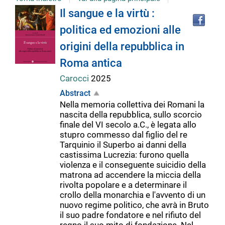
Tro
Dettaglio
Il sangue e la virtù :
il
politica ed emozioni alle
doc
del
in
origini della repubblica in
altr
riso
Roma antica
documento
Carocci
2025
Abstract
Nella memoria collettiva dei Romani la
nascita della repubblica, sullo scorcio
finale del VI secolo a.C., è legata allo
stupro commesso dal figlio del re
Tarquinio il Superbo ai danni della
castissima Lucrezia: furono quella
violenza e il conseguente suicidio della
matrona ad accendere la miccia della
rivolta popolare e a determinare il
crollo della monarchia e l'avvento di un
nuovo regime politico, che avrà in Bruto
il suo padre fondatore e nel rifiuto del