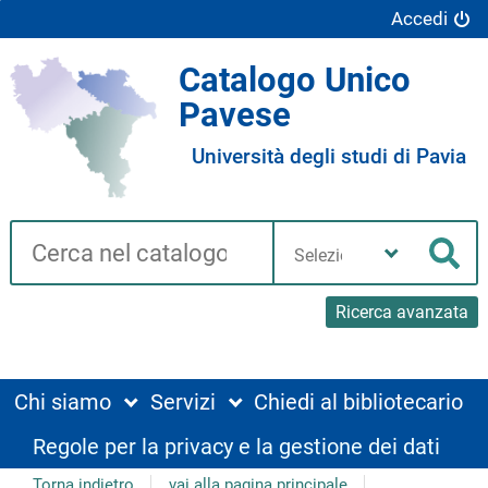
Accedi
Catalogo Unico
Pavese
Università degli studi di Pavia
Cerca su "Catalogo"
Seleziona
la
Cer
tua
biblioteca
Ricerca avanzata
Chi siamo
Servizi
Chiedi al bibliotecario
Regole per la privacy e la gestione dei dati
Torna indietro
vai alla pagina principale