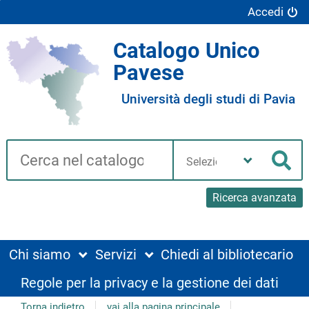
Accedi
Catalogo Unico
Pavese
Università degli studi di Pavia
Cerca su "Catalogo"
Seleziona
la
Cer
tua
biblioteca
Ricerca avanzata
Chi siamo
Servizi
Chiedi al bibliotecario
Regole per la privacy e la gestione dei dati
Torna indietro
vai alla pagina principale