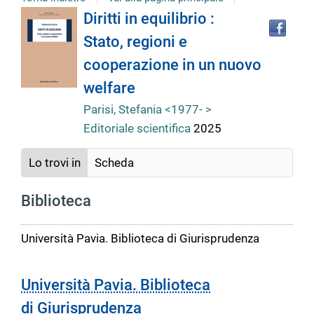
Tro
Dettaglio
Diritti in equilibrio :
il
Stato, regioni e
doc
del
in
cooperazione in un nuovo
altr
riso
welfare
documento
Parisi, Stefania <1977- >
Editoriale scientifica
2025
Lo trovi in
Scheda
Biblioteca
Università Pavia. Biblioteca di Giurisprudenza
Università Pavia. Biblioteca
di Giurisprudenza