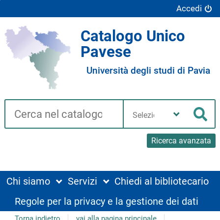
Accedi
Catalogo Unico
Pavese
Università degli studi di Pavia
Cerca su "Catalogo"
Seleziona
la
Cer
tua
biblioteca
Ricerca avanzata
Chi siamo
Servizi
Chiedi al bibliotecario
Regole per la privacy e la gestione dei dati
Torna indietro
vai alla pagina principale