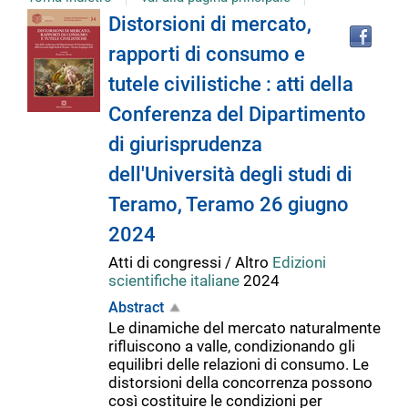
Tro
Dettaglio
Distorsioni di mercato,
il
rapporti di consumo e
doc
del
in
tutele civilistiche : atti della
altr
riso
Conferenza del Dipartimento
documento
di giurisprudenza
dell'Università degli studi di
Teramo, Teramo 26 giugno
2024
Atti di congressi / Altro
Edizioni
scientifiche italiane
2024
Abstract
Le dinamiche del mercato naturalmente
rifluiscono a valle, condizionando gli
equilibri delle relazioni di consumo. Le
distorsioni della concorrenza possono
così costituire le condizioni per