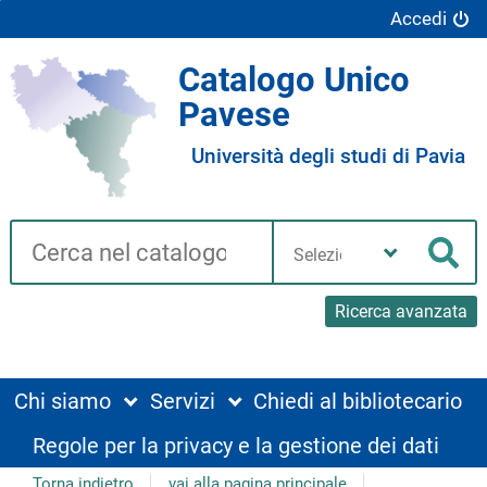
Accedi
Catalogo Unico
Pavese
Università degli studi di Pavia
Cerca su "Catalogo"
Seleziona
la
Cer
tua
biblioteca
Ricerca avanzata
Chi siamo
Servizi
Chiedi al bibliotecario
Regole per la privacy e la gestione dei dati
Torna indietro
vai alla pagina principale