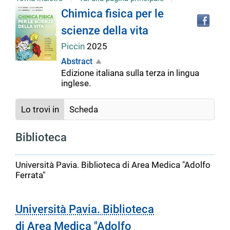
Tro
Dettaglio
Chimica fisica per le
il
scienze della vita
doc
del
in
Piccin
2025
altr
riso
Abstract
documento
Edizione italiana sulla terza in lingua
inglese.
Lo trovi in
Scheda
Biblioteca
Università Pavia. Biblioteca di Area Medica "Adolfo
Ferrata"
Università Pavia. Biblioteca
di Area Medica "Adolfo