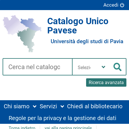
Accedi
Catalogo Unico
Pavese
Università degli studi di Pavia
Cerca su "Catalogo"
Seleziona
la
Cer
tua
biblioteca
Ricerca avanzata
Chi siamo
Servizi
Chiedi al bibliotecario
Regole per la privacy e la gestione dei dati
Torna indietro
vai alla pagina principale