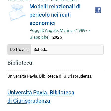
Tro
Dettaglio
Modelli relazionali di
il
pericolo nei reati
doc
del
in
economici
altr
riso
Poggi D'Angelo, Marina <1989- >
documento
Giappichelli
2025
Lo trovi in
Scheda
Biblioteca
Università Pavia. Biblioteca di Giurisprudenza
Università Pavia. Biblioteca
di Giurisprudenza