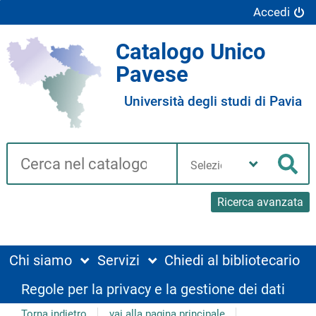
Accedi
Catalogo Unico
Pavese
Università degli studi di Pavia
Cerca su "Catalogo"
Seleziona
la
Cer
tua
biblioteca
Ricerca avanzata
Chi siamo
Servizi
Chiedi al bibliotecario
Regole per la privacy e la gestione dei dati
Torna indietro
vai alla pagina principale