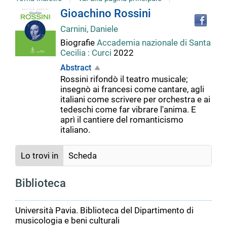
Tro
Dettaglio
Gioachino Rossini
il
Carnini, Daniele
doc
del
in
Biografie
Accademia nazionale di Santa
altr
Cecilia : Curci
2022
riso
documento
Abstract
Rossini rifondò il teatro musicale;
insegnò ai francesi come cantare, agli
italiani come scrivere per orchestra e ai
tedeschi come far vibrare l'anima. E
aprì il cantiere del romanticismo
italiano.
Lo trovi in
Scheda
Biblioteca
Università Pavia. Biblioteca del Dipartimento di
musicologia e beni culturali