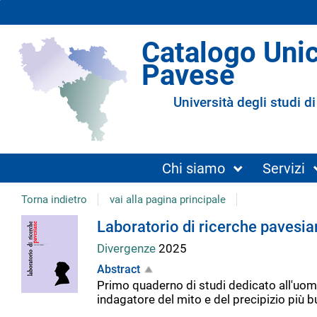
Catalogo Uni
Pavese
Università degli studi di
Chi siamo
Servizi
Torna indietro
vai alla pagina principale
Dettaglio
Laboratorio di ricerche pavesia
Divergenze
2025
del
Abstract
Primo quaderno di studi dedicato all'uomo 
documento
indagatore del mito e del precipizio più b