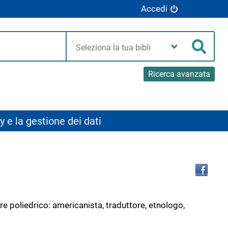
Accedi
Seleziona
la
Cerca
tua
biblioteca
Ricerca avanzata
y e la gestione dei dati
Tro
il
doc
in
altr
re poliedrico: americanista, traduttore, etnologo,
riso