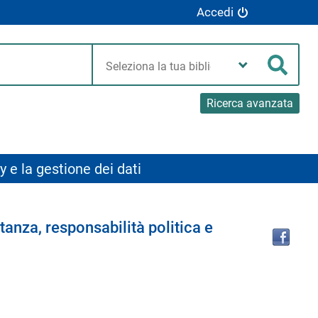
Accedi
Seleziona
la
Cerca
tua
biblioteca
Ricerca avanzata
y e la gestione dei dati
Tro
anza, responsabilità politica e
il
doc
in
altr
riso