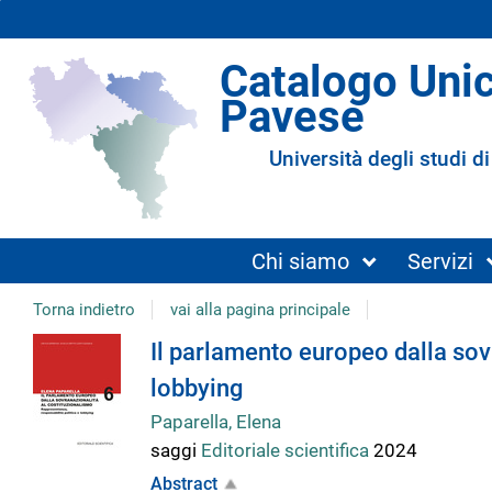
Catalogo Uni
Pavese
Università degli studi di
Chi siamo
Servizi
Torna indietro
vai alla pagina principale
Dettaglio
Il parlamento europeo dalla sovr
lobbying
del
Paparella, Elena
saggi
Editoriale scientifica
2024
documento
Abstract