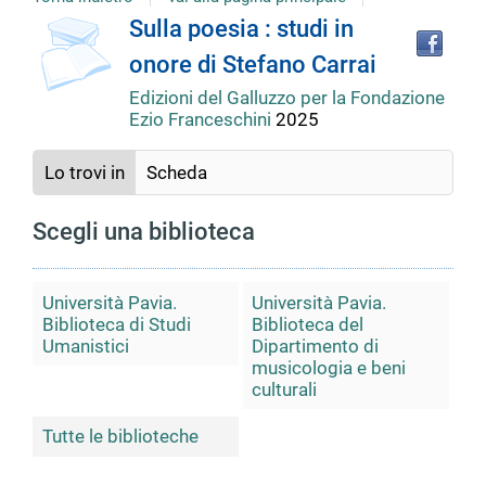
Tro
Dettaglio
Sulla poesia : studi in
il
onore di Stefano Carrai
doc
del
in
Edizioni del Galluzzo per la Fondazione
altr
Ezio Franceschini
2025
riso
documento
Lo trovi in
Scheda
Scegli una biblioteca
Università Pavia.
Università Pavia.
Biblioteca di Studi
Biblioteca del
Umanistici
Dipartimento di
musicologia e beni
culturali
Tutte le biblioteche