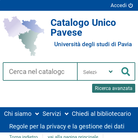
Accedi
Catalogo Unico
Pavese
Università degli studi di Pavia
Cerca su "Catalogo"
Seleziona
la
Cer
tua
biblioteca
Ricerca avanzata
Chi siamo
Servizi
Chiedi al bibliotecario
Regole per la privacy e la gestione dei dati
Torna indietro
vai alla pagina principale