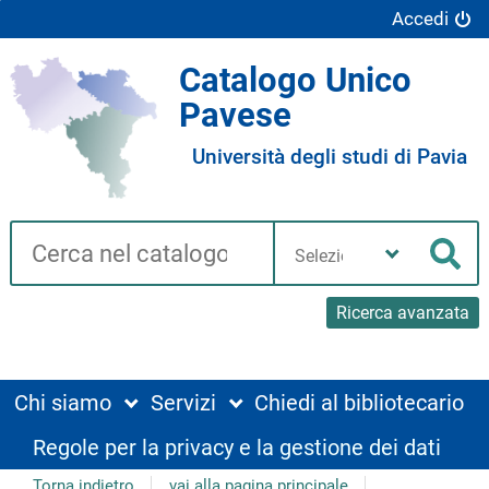
Accedi
Catalogo Unico
Pavese
Università degli studi di Pavia
Cerca su "Catalogo"
Seleziona
la
Cer
tua
biblioteca
Ricerca avanzata
Chi siamo
Servizi
Chiedi al bibliotecario
Regole per la privacy e la gestione dei dati
Torna indietro
vai alla pagina principale