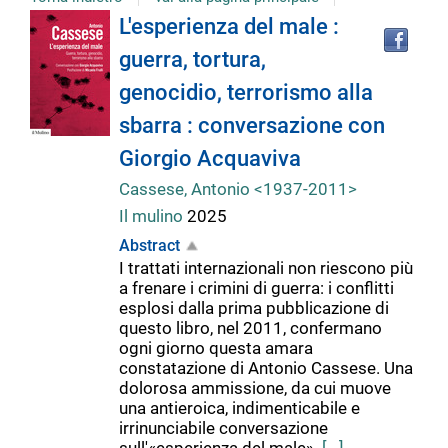
Tro
Dettaglio
L'esperienza del male :
il
guerra, tortura,
doc
del
in
genocidio, terrorismo alla
altr
riso
sbarra : conversazione con
documento
Giorgio Acquaviva
Cassese, Antonio <1937-2011>
Il mulino
2025
Abstract
I trattati internazionali non riescono più
a frenare i crimini di guerra: i conflitti
esplosi dalla prima pubblicazione di
questo libro, nel 2011, confermano
ogni giorno questa amara
constatazione di Antonio Cassese. Una
dolorosa ammissione, da cui muove
una antieroica, indimenticabile e
irrinunciabile conversazione