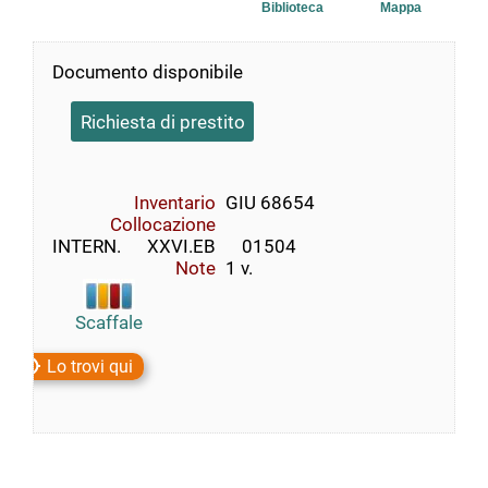
Biblioteca
Mappa
Documento disponibile
Richiesta di prestito
Inventario
GIU 68654
Collocazione
INTERN.      XXVI.EB      01504
Note
1 v.
Scaffale
Lo trovi qui