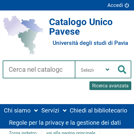
Accedi
Catalogo Unico
Pavese
Università degli studi di Pavia
Cerca su "Catalogo"
Seleziona
la
Cer
tua
biblioteca
Ricerca avanzata
Chi siamo
Servizi
Chiedi al bibliotecario
Regole per la privacy e la gestione dei dati
Torna indietro
vai alla pagina principale