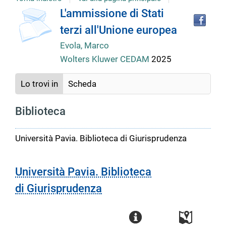
Tro
Dettaglio
L'ammissione di Stati
il
terzi all'Unione europea
doc
del
in
Evola, Marco
altr
Wolters Kluwer CEDAM
2025
riso
documento
Lo trovi in
Scheda
Biblioteca
Università Pavia. Biblioteca di Giurisprudenza
Università Pavia. Biblioteca
di Giurisprudenza