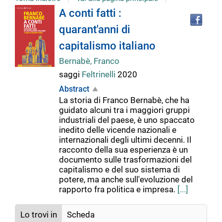
Tro
Dettaglio
A conti fatti :
il
quarant'anni di
doc
del
in
capitalismo italiano
altr
riso
Bernabè, Franco
documento
saggi
Feltrinelli
2020
Abstract
La storia di Franco Bernabè, che ha
guidato alcuni tra i maggiori gruppi
industriali del paese, è uno spaccato
inedito delle vicende nazionali e
internazionali degli ultimi decenni. Il
racconto della sua esperienza è un
documento sulle trasformazioni del
capitalismo e del suo sistema di
potere, ma anche sull'evoluzione del
rapporto fra politica e impresa.
[...]
Lo trovi in
Scheda