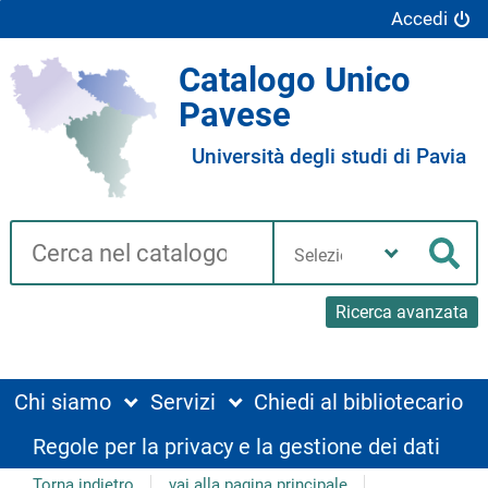
Accedi
Catalogo Unico
Pavese
Università degli studi di Pavia
Cerca su "Catalogo"
Seleziona
la
Cer
tua
biblioteca
Ricerca avanzata
Chi siamo
Servizi
Chiedi al bibliotecario
Regole per la privacy e la gestione dei dati
Torna indietro
vai alla pagina principale