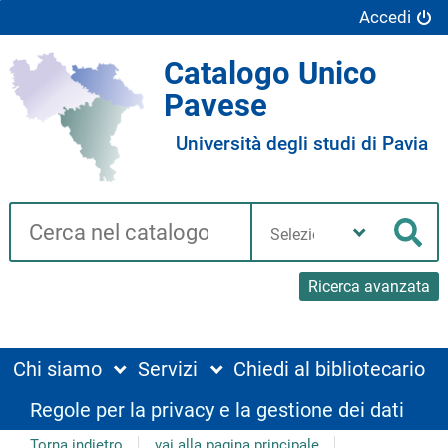
Accedi
Catalogo Unico
Pavese
Università degli studi di Pavia
Cerca su "Catalogo"
Seleziona
la
Cer
tua
biblioteca
Ricerca avanzata
Chi siamo
Servizi
Chiedi al bibliotecario
Regole per la privacy e la gestione dei dati
Torna indietro
vai alla pagina principale