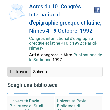
Tro
Dettaglio
Actes du 10. Congrès
il
International
doc
del
in
d'épigraphie grecque et latine,
altr
riso
Nimes 4 - 9 Octobre, 1992
documento
Congres international d'epigraphie
grecque et latine <10. ; 1992 ; Parigi-
Nimes>
Atti di congressi / Altro
Publications de
la Sorbonne
1997
Lo trovi in
Scheda
Scegli una biblioteca
Università Pavia.
Università Pavia.
Biblioteca di Studi
Biblioteca di