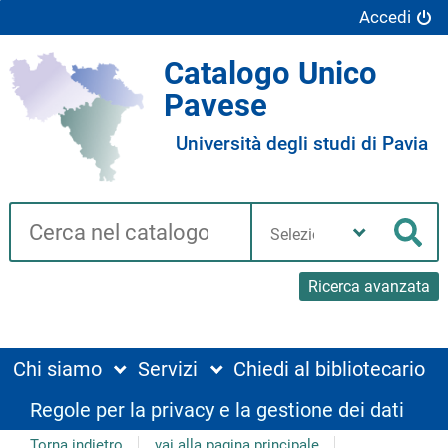
Accedi
Catalogo Unico
Pavese
Università degli studi di Pavia
Cerca su "Catalogo"
Seleziona
la
Cer
tua
biblioteca
Ricerca avanzata
Chi siamo
Servizi
Chiedi al bibliotecario
Regole per la privacy e la gestione dei dati
Torna indietro
vai alla pagina principale