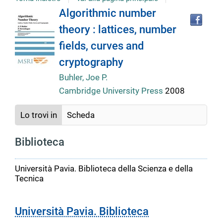
Tro
Dettaglio
Algorithmic number
il
theory : lattices, number
doc
del
in
fields, curves and
altr
riso
cryptography
documento
Buhler, Joe P.
Cambridge University Press
2008
Lo trovi in
Scheda
Biblioteca
Università Pavia. Biblioteca della Scienza e della
Tecnica
Università Pavia. Biblioteca