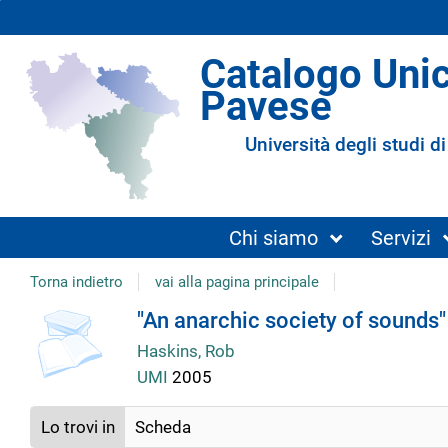
Catalogo Uni
Pavese
Università degli studi di
Chi siamo
Servizi
Torna indietro
vai alla pagina principale
copertina
Dettaglio
"An anarchic society of sounds"
Haskins, Rob
del
UMI
2005
documento
Lo trovi in
Scheda