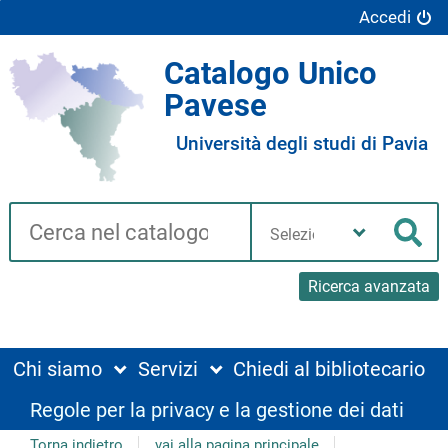
Accedi
Catalogo Unico
Pavese
Università degli studi di Pavia
Cerca su "Catalogo"
Seleziona
la
Cer
tua
biblioteca
Ricerca avanzata
Chi siamo
Servizi
Chiedi al bibliotecario
Regole per la privacy e la gestione dei dati
Torna indietro
vai alla pagina principale