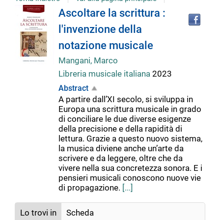
Tro
Dettaglio
Ascoltare la scrittura :
il
l'invenzione della
doc
del
in
notazione musicale
altr
riso
Mangani, Marco
documento
Libreria musicale italiana
2023
Abstract
A partire dall’XI secolo, si sviluppa in
Europa una scrittura musicale in grado
di conciliare le due diverse esigenze
della precisione e della rapidità di
lettura. Grazie a questo nuovo sistema,
la musica diviene anche un’arte da
scrivere e da leggere, oltre che da
vivere nella sua concretezza sonora. E i
pensieri musicali conoscono nuove vie
di propagazione.
[...]
Lo trovi in
Scheda