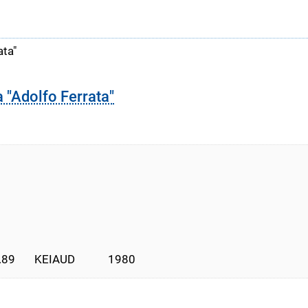
ata"
a "Adolfo Ferrata"
       KEIAUD            1980