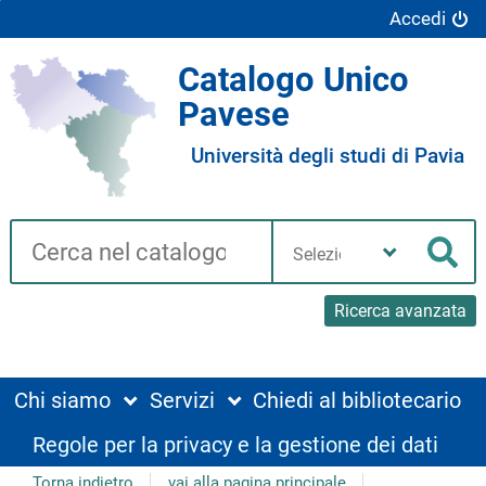
Accedi
Catalogo Unico
Pavese
Università degli studi di Pavia
Cerca su "Catalogo"
Seleziona
la
Cer
tua
biblioteca
Ricerca avanzata
Chi siamo
Servizi
Chiedi al bibliotecario
Regole per la privacy e la gestione dei dati
Torna indietro
vai alla pagina principale