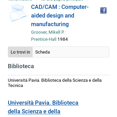
Tro
Dettaglio
CAD/CAM : Computer-
il
aided design and
doc
del
in
manufacturing
altr
riso
Groover, Mikell P.
documento
Prentice-Hall
1984
Lo trovi in
Scheda
Biblioteca
Università Pavia. Biblioteca della Scienza e della
Tecnica
Università Pavia. Biblioteca
della Scienza e della