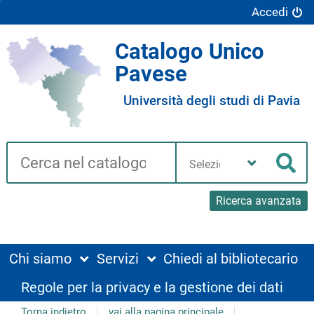
Accedi
Catalogo Unico
Pavese
Università degli studi di Pavia
Cerca su "Catalogo"
Seleziona
la
Cer
tua
biblioteca
Ricerca avanzata
Chi siamo
Servizi
Chiedi al bibliotecario
Regole per la privacy e la gestione dei dati
Torna indietro
vai alla pagina principale