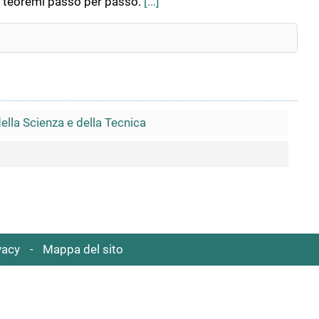
 e i teoremi passo per passo.
[...]
della Scienza e della Tecnica
vacy
Mappa del sito