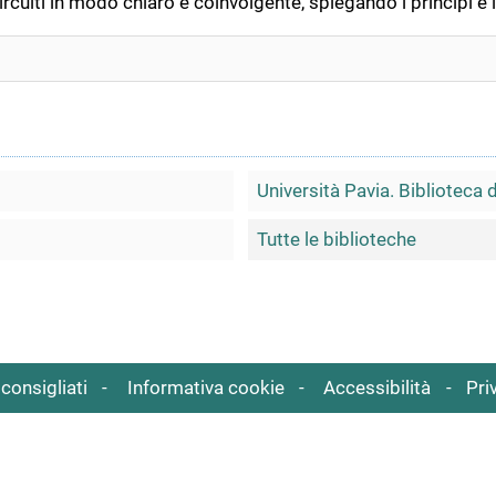
i circuiti in modo chiaro e coinvolgente, spiegando i principi
Università Pavia. Biblioteca 
Tutte le biblioteche
consigliati
Informativa cookie
Accessibilità
Pri