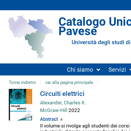
Catalogo Uni
Pavese
Università degli studi di
Chi siamo
Servizi
Torna indietro
vai alla pagina principale
Dettaglio
Circuiti elettrici
Alexander, Charles K.
del
McGraw-Hill
2022
Abstract
documento
Il volume si rivolge agli studenti dei cors