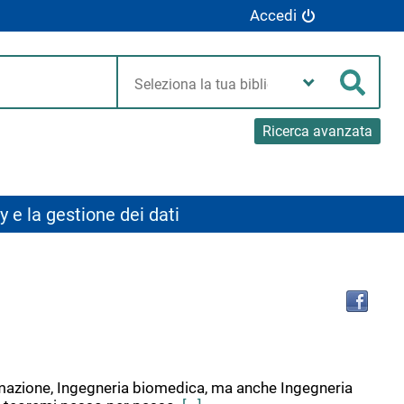
Accedi
Seleziona
la
Cerca
tua
biblioteca
Ricerca avanzata
y e la gestione dei dati
Tro
il
doc
in
altr
riso
informazione, Ingegneria biomedica, ma anche Ingegneria