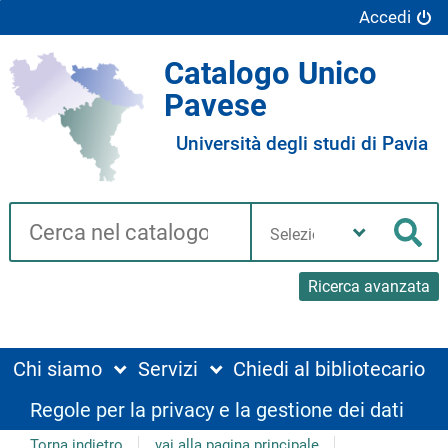
Accedi
Catalogo Unico
Pavese
Università degli studi di Pavia
Cerca su "Catalogo"
Seleziona
la
Cer
tua
biblioteca
Ricerca avanzata
Chi siamo
Servizi
Chiedi al bibliotecario
Regole per la privacy e la gestione dei dati
Torna indietro
vai alla pagina principale