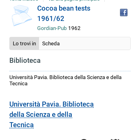
copertina
Tro
Dettaglio
Cocoa bean tests
il
1961/62
doc
del
in
Gordian-Pub
1962
altr
riso
documento
Lo trovi in
Scheda
Biblioteca
Università Pavia. Biblioteca della Scienza e della
Tecnica
Università Pavia. Biblioteca
della Scienza e della
Tecnica