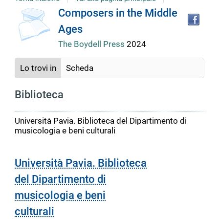
Tro
Dettaglio
Composers in the Middle
il
Ages
doc
del
in
The Boydell Press
2024
altr
riso
documento
Lo trovi in
Scheda
Biblioteca
Università Pavia. Biblioteca del Dipartimento di
musicologia e beni culturali
Università Pavia. Biblioteca
del Dipartimento di
musicologia e beni
culturali