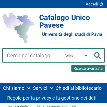
Accedi
Catalogo Unico
Pavese
Università degli studi di Pavia
Cerca su "Catalogo"
Seleziona
la
Cer
tua
biblioteca
Ricerca avanzata
Chi siamo
Servizi
Chiedi al bibliotecario
Regole per la privacy e la gestione dei dati
Torna indietro
vai alla pagina principale