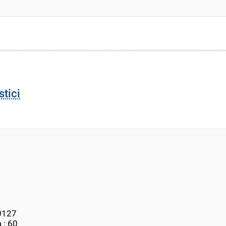
stici
00127
 : 60