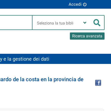
Accedi
Seleziona
la
Cerca
tua
biblioteca
Ricerca avanzata
y e la gestione dei dati
Tro
ardo de la costa en la provincia de
il
doc
in
altr
riso