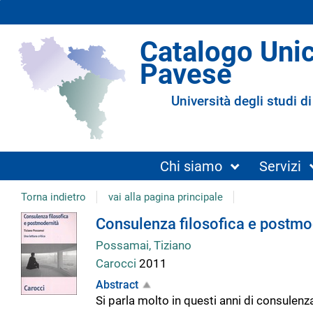
Catalogo Uni
Pavese
Università degli studi di
Chi siamo
Servizi
Torna indietro
vai alla pagina principale
Dettaglio
Consulenza filosofica e postmode
Possamai, Tiziano
del
Carocci
2011
Abstract
documento
Si parla molto in questi anni di consulenza 