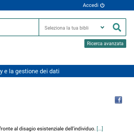
Accedi
Seleziona
la
Cerca
tua
biblioteca
Ricerca avanzata
y e la gestione dei dati
Tro
il
doc
in
altr
riso
fronte al disagio esistenziale dell'individuo.
[...]