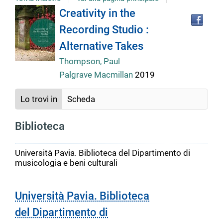
Tro
Dettaglio
Creativity in the
il
Recording Studio :
doc
del
in
Alternative Takes
altr
riso
Thompson, Paul
documento
Palgrave Macmillan
2019
Lo trovi in
Scheda
Biblioteca
Università Pavia. Biblioteca del Dipartimento di
musicologia e beni culturali
Università Pavia. Biblioteca
del Dipartimento di