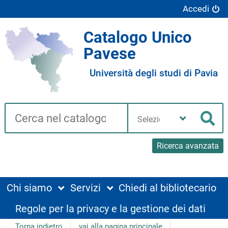
Accedi
Catalogo Unico
Pavese
Università degli studi di Pavia
Cerca su "Catalogo"
Seleziona
la
Cer
tua
biblioteca
Ricerca avanzata
Chi siamo
Servizi
Chiedi al bibliotecario
Regole per la privacy e la gestione dei dati
Torna indietro
vai alla pagina principale