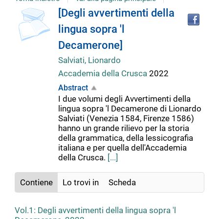
Tro
Dettaglio
[Degli avvertimenti della
il
lingua sopra 'l
doc
del
in
Decamerone]
altr
riso
Salviati, Lionardo
documento
Accademia della Crusca
2022
Abstract
I due volumi degli Avvertimenti della
lingua sopra 'l Decamerone di Lionardo
Salviati (Venezia 1584, Firenze 1586)
hanno un grande rilievo per la storia
della grammatica, della lessicografia
italiana e per quella dell'Accademia
della Crusca.
[...]
Contiene
Lo trovi in
Scheda
Vol.1: Degli avvertimenti della lingua sopra 'l