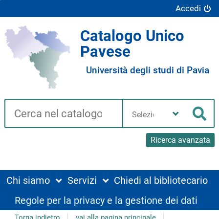
Accedi
Catalogo Unico
Pavese
Università degli studi di Pavia
Cerca su "Catalogo"
Seleziona
la
Cer
tua
biblioteca
Ricerca avanzata
Chi siamo
Servizi
Chiedi al bibliotecario
Regole per la privacy e la gestione dei dati
Torna indietro
vai alla pagina principale