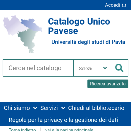
Accedi
Catalogo Unico
Pavese
Università degli studi di Pavia
Cerca su "Catalogo"
Seleziona
la
Cer
tua
biblioteca
Ricerca avanzata
Chi siamo
Servizi
Chiedi al bibliotecario
Regole per la privacy e la gestione dei dati
Torna indietro
vai alla pagina principale