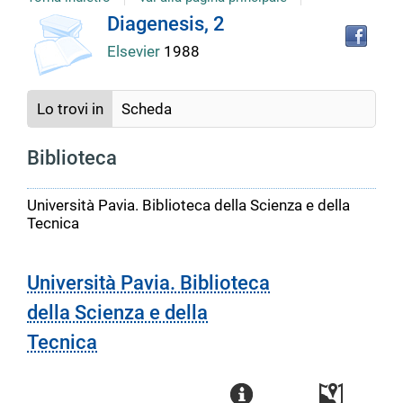
copertina
Tro
Dettaglio
Diagenesis, 2
il
Elsevier
1988
doc
del
in
altr
riso
Lo trovi in
Scheda
documento
Biblioteca
Università Pavia. Biblioteca della Scienza e della
Tecnica
Università Pavia. Biblioteca
della Scienza e della
Tecnica