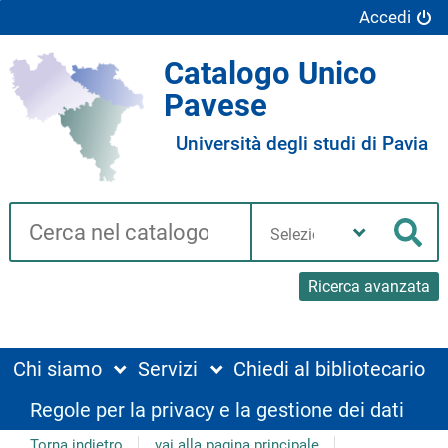
Accedi
Catalogo Unico
Pavese
Università degli studi di Pavia
Cerca su "Catalogo"
Seleziona
la
Cer
tua
biblioteca
Ricerca avanzata
Chi siamo
Servizi
Chiedi al bibliotecario
Regole per la privacy e la gestione dei dati
Torna indietro
vai alla pagina principale