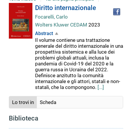
Tro
Dettaglio
Diritto internazionale
il
Focarelli, Carlo
doc
del
in
Wolters Kluwer CEDAM
2023
altr
Abstract
riso
documento
Il volume contiene una trattazione
generale del diritto internazionale in una
prospettiva sistemica e alla luce dei
problemi globali attuali, inclusa la
pandemia di Covid-19 del 2020 e la
guerra russa in Ucraina del 2022.
Definisce anzitutto la comunità
internazionale e gli attori, statali e non-
statali, che la compongono.
[...]
Lo trovi in
Scheda
Biblioteca