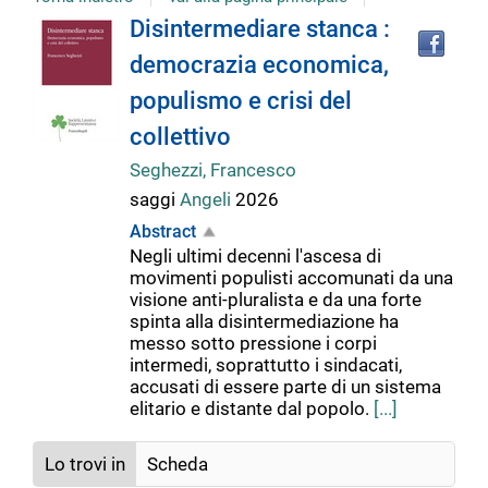
Tro
Dettaglio
Disintermediare stanca :
il
democrazia economica,
doc
del
in
populismo e crisi del
altr
riso
collettivo
documento
Seghezzi, Francesco
saggi
Angeli
2026
Abstract
Negli ultimi decenni l'ascesa di
movimenti populisti accomunati da una
visione anti-pluralista e da una forte
spinta alla disintermediazione ha
messo sotto pressione i corpi
intermedi, soprattutto i sindacati,
accusati di essere parte di un sistema
elitario e distante dal popolo.
[...]
Lo trovi in
Scheda