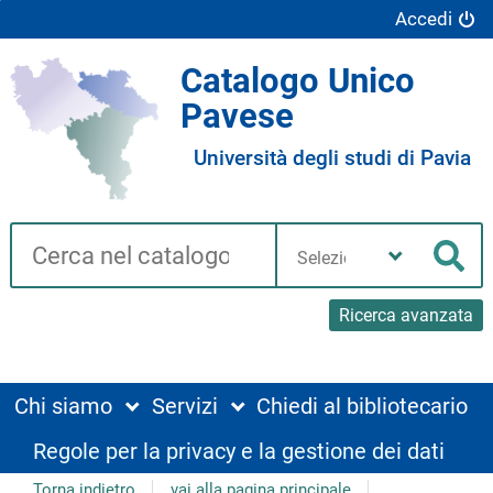
Accedi
Catalogo Unico
Pavese
Università degli studi di Pavia
Cerca su "Catalogo"
Seleziona
la
Cer
tua
biblioteca
Ricerca avanzata
Chi siamo
Servizi
Chiedi al bibliotecario
Regole per la privacy e la gestione dei dati
Torna indietro
vai alla pagina principale