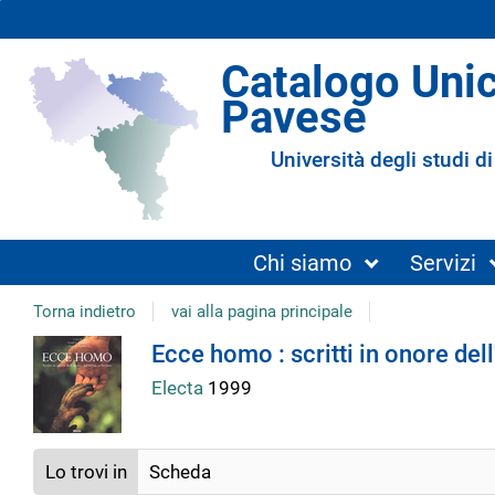
Catalogo Uni
Pavese
Università degli studi di
Chi siamo
Servizi
Torna indietro
vai alla pagina principale
Dettaglio
Ecce homo : scritti in onore del
Electa
1999
del
documento
Lo trovi in
Scheda