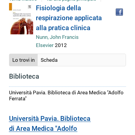
Tro
Dettaglio
Fisiologia della
il
respirazione applicata
doc
del
in
alla pratica clinica
altr
riso
Nunn, John Francis
documento
Elsevier
2012
Lo trovi in
Scheda
Biblioteca
Università Pavia. Biblioteca di Area Medica "Adolfo
Ferrata"
Università Pavia. Biblioteca
di Area Medica "Adolfo