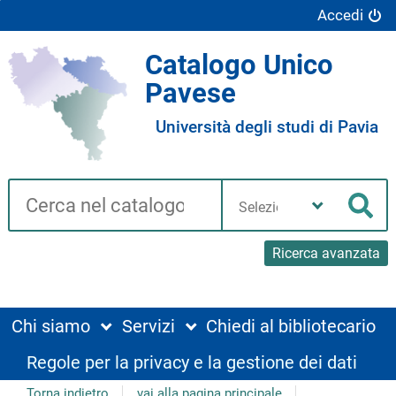
Accedi
Catalogo Unico
Pavese
Università degli studi di Pavia
Cerca su "Catalogo"
Seleziona
la
Cer
tua
biblioteca
Ricerca avanzata
Chi siamo
Servizi
Chiedi al bibliotecario
Regole per la privacy e la gestione dei dati
Torna indietro
vai alla pagina principale