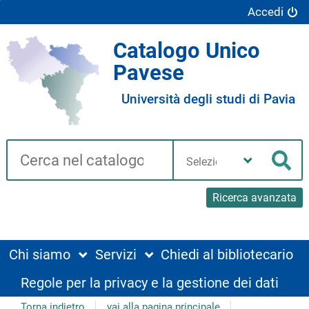
Accedi
Catalogo Unico
Pavese
Università degli studi di Pavia
Cerca su "Catalogo"
Seleziona
la
Cer
tua
biblioteca
Ricerca avanzata
Chi siamo
Servizi
Chiedi al bibliotecario
Regole per la privacy e la gestione dei dati
Torna indietro
vai alla pagina principale