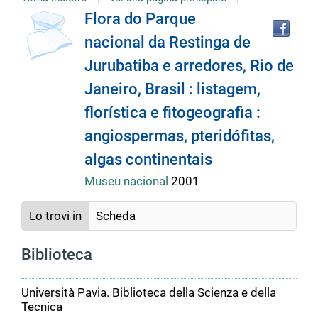
Tro
Dettaglio
Flora do Parque
il
nacional da Restinga de
doc
del
in
Jurubatiba e arredores, Rio de
altr
riso
Janeiro, Brasil : listagem,
documento
florística e fitogeografia :
angiospermas, pteridófitas,
algas continentais
Museu nacional
2001
Lo trovi in
Scheda
Biblioteca
Università Pavia. Biblioteca della Scienza e della
Tecnica